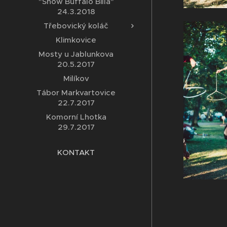
"Show Buffalo Billa"
24.3.2018
Třebovický koláč
Klimkovice
Mosty u Jablunkova
20.5.2017
Milíkov
Tábor Markvartovice
22.7.2017
Komorní Lhotka
29.7.2017
KONTAKT