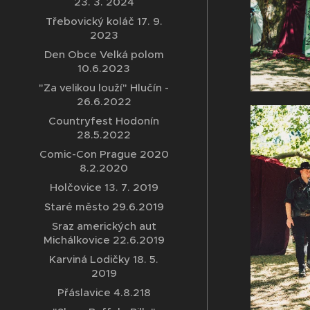
23. 3. 2024
Třebovický koláč 17. 9.
2023
Den Obce Velká polom
10.6.2023
"Za velikou louží" Hlučín -
26.6.2022
Countryfest Hodonín
28.5.2022
Comic-Con Prague 2020
8.2.2020
Holčovice 13. 7. 2019
Staré město 29.6.2019
Sraz amerických aut
Michálkovice 22.6.2019
Karviná Lodičky 18. 5.
2019
Přáslavice 4.8.218