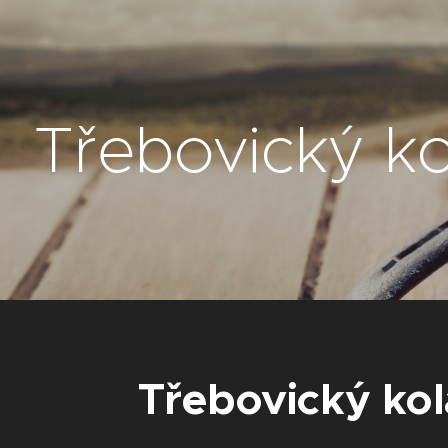
Třebovický k
Třebovický ko