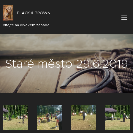
BLACK & BROWN
vítejte na divokém západě....
Staré město 29.6.2019